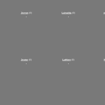
Jerron
(0)
Luinalda
(0)
n
Jester
(0)
Luthien
(0)
N