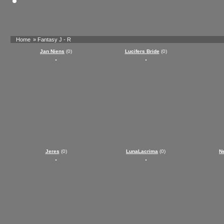
Home
» Fantasy J - R
Jan Niens
(0)
Lucifers Bride
(0)
Jeres
(0)
LunaLacrima
(0)
Ne