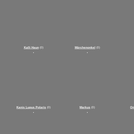
Kalli Haun
(0)
Märchenonkel
(0)
Kanis Lupus Polaris
(0)
Markus
(0)
O