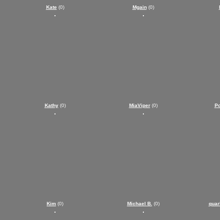
Kate
(0)
Mgain
(0)
Kathy
(0)
MiaViper
(0)
Po
Kim
(0)
Michael B.
(0)
quar