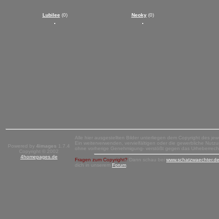
Lubilee
(0)
Neoky
(0)
Alle hier ausgestellten Bilder unterliegen dem Copyright des jew
Ein weiterverwenden, vervielfältigen oder die gewerbliche Nutzun
Powered by
4images
1.7.4
ohne vorherige Genehmigung- verstößt gegen das Urheberrech
Copyright © 2002
4homepages.de
Fragen zum Copyright?
Dann schau bei
www.schatzwaechter.d
dich in unserem
Forum
.