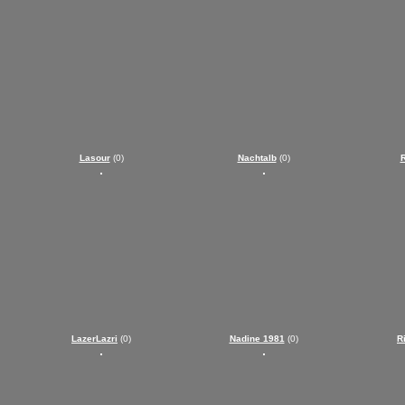
Lasour
(0)
Nachtalb
(0)
R
LazerLazri
(0)
Nadine 1981
(0)
R