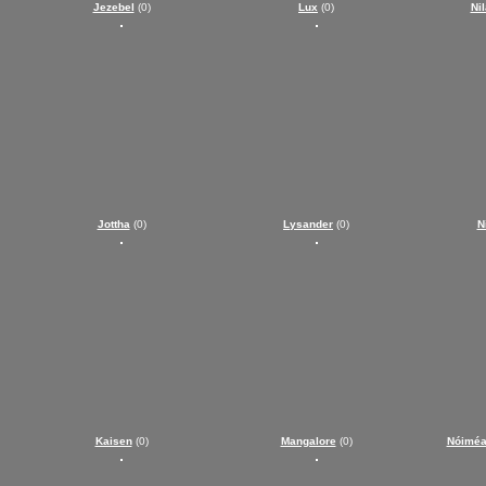
Jezebel
(0)
Lux
(0)
Ni
Jottha
(0)
Lysander
(0)
N
Kaisen
(0)
Mangalore
(0)
Nóiméa