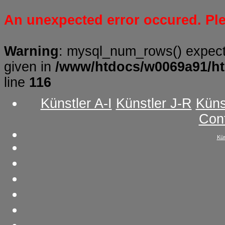
An unexpected error occured. Plea
Warning
: mysql_num_rows() expect
given in
/www/htdocs/w0069a91/ht
line
116
Künstler A-I
Künstler J-R
Küns
Con
Kün