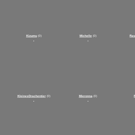
Kizumu
(0)
Michelle
(0)
Rav
KleinesDrachentier
(0)
Mieronna
(0)