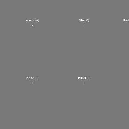
kontur
(0)
Mint
(0)
Razi
Krise
(0)
Mìrìel
(0)