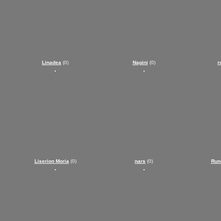
Linadea
(0)
Nagini
(0)
r
Liserion Moria
(0)
nars
(0)
Run