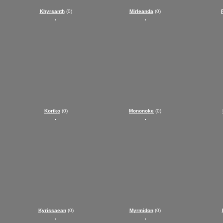
Khyrsanth
(0)
Mirleanda
(0)
Koriko
(0)
Mononoke
(0)
Kyrissaean
(0)
Myrmidon
(0)