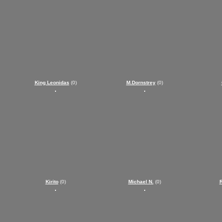
King Leonidas
(0)
M.Dornstrey
(0)
Kirito
(0)
Michael N.
(0)