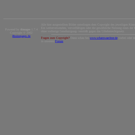
Alle hier ausgestellten Bilder unterliegen dem Copyright des jeweiligen Künst
Ein weiterverwenden, vervielfältigen oder die gewerbliche Nutzung eines der B
Powered by
4images
1.7.4
ohne vorherige Genehmigung- verstößt gegen das Urheberrechtgesetz.
Copyright © 2002
4homepages.de
Fragen zum Copyright?
Dann schau bei
www.schatzwaechter.de
vorbei oder m
in unserem
Forum
.