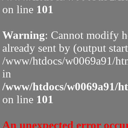
on line
101
Warning
: Cannot modify h
already sent by (output start
/www/htdocs/w0069a91/htm
in
/www/htdocs/w0069a91/htm
on line
101
An unexpected error occure