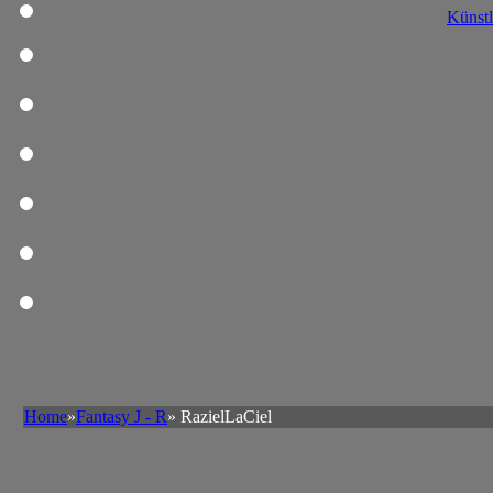
Künstl
Home
»
Fantasy J - R
» RazielLaCiel