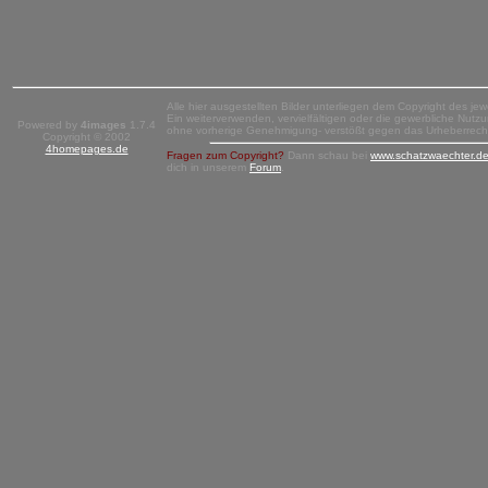
Alle hier ausgestellten Bilder unterliegen dem Copyright des jew
Ein weiterverwenden, vervielfältigen oder die gewerbliche Nutzun
Powered by
4images
1.7.4
ohne vorherige Genehmigung- verstößt gegen das Urheberrech
Copyright © 2002
4homepages.de
Fragen zum Copyright?
Dann schau bei
www.schatzwaechter.d
dich in unserem
Forum
.