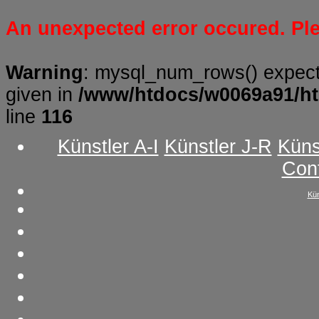
An unexpected error occured. Plea
Warning
: mysql_num_rows() expect
given in
/www/htdocs/w0069a91/ht
line
116
Künstler A-I
Künstler J-R
Küns
Con
Kün