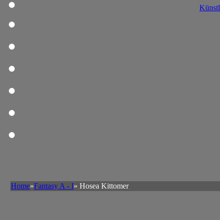
Künstl
Home
»
Fantasy A - I
» Hosea Kittomer