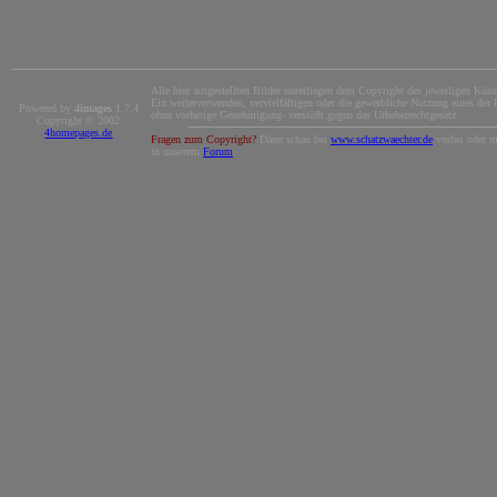
Alle hier ausgestellten Bilder unterliegen dem Copyright des jeweiligen Künst
Ein weiterverwenden, vervielfältigen oder die gewerbliche Nutzung eines der B
Powered by
4images
1.7.4
ohne vorherige Genehmigung- verstößt gegen das Urheberrechtgesetz.
Copyright © 2002
4homepages.de
Fragen zum Copyright?
Dann schau bei
www.schatzwaechter.de
vorbei oder m
in unserem
Forum
.