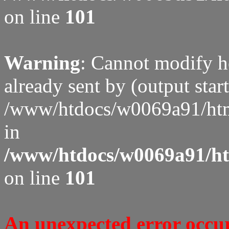
on line
101
Warning
: Cannot modify h
already sent by (output start
/www/htdocs/w0069a91/htm
in
/www/htdocs/w0069a91/htm
on line
101
An unexpected error occure