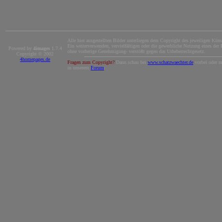
Alle hier ausgestellten Bilder unterliegen dem Copyright des jeweiligen Künst
Ein weiterverwenden, vervielfältigen oder die gewerbliche Nutzung eines der B
Powered by
4images
1.7.4
ohne vorherige Genehmigung- verstößt gegen das Urheberrechtgesetz.
Copyright © 2002
4homepages.de
Fragen zum Copyright?
Dann schau bei
www.schatzwaechter.de
vorbei oder m
in unserem
Forum
.