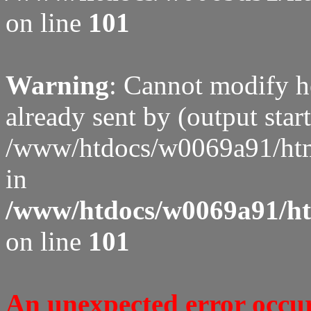
on line
101
Warning
: Cannot modify h
already sent by (output start
/www/htdocs/w0069a91/htm
in
/www/htdocs/w0069a91/htm
on line
101
An unexpected error occure