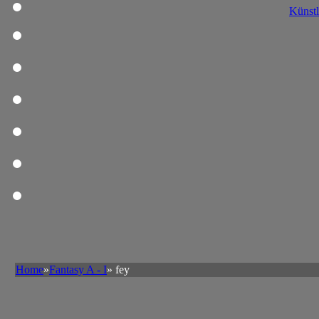
Künstl
Home
»
Fantasy A - I
» fey