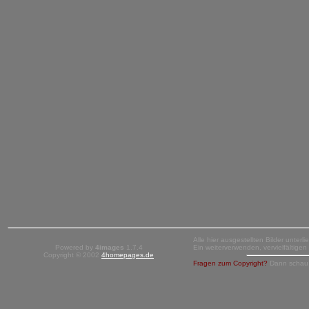
Alle hier ausgestellten Bilder unter
Powered by
4images
1.7.4
Ein weiterverwenden, vervielfältige
Copyright © 2002
4homepages.de
Fragen zum Copyright?
Dann schau