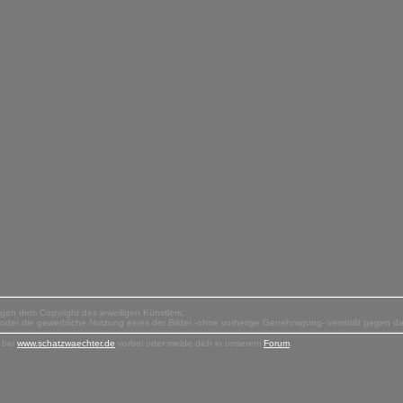
liegen dem Copyright des jeweiligen Künstlers.
n oder die gewerbliche Nutzung eines der Bilder -ohne vorherige Genehmigung- verstößt gegen d
 bei
www.schatzwaechter.de
vorbei oder melde dich in unserem
Forum
.