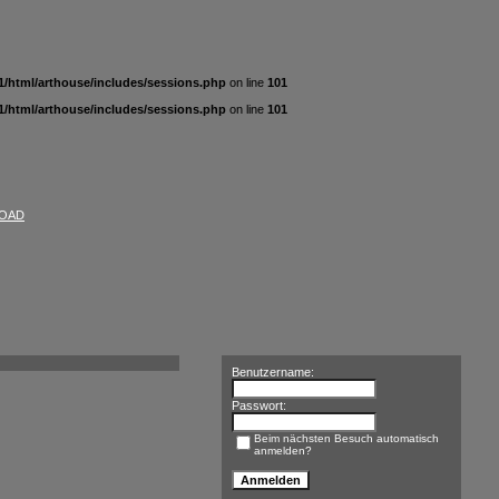
/html/arthouse/includes/sessions.php
on line
101
/html/arthouse/includes/sessions.php
on line
101
OAD
Benutzername:
Passwort:
Beim nächsten Besuch automatisch
anmelden?