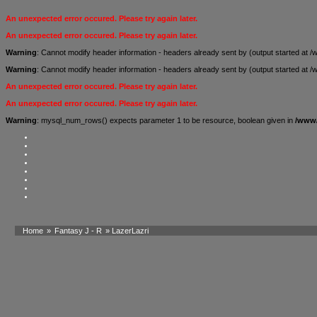
An unexpected error occured. Please try again later.
An unexpected error occured. Please try again later.
Warning
: Cannot modify header information - headers already sent by (output started a
Warning
: Cannot modify header information - headers already sent by (output started a
An unexpected error occured. Please try again later.
An unexpected error occured. Please try again later.
Warning
: mysql_num_rows() expects parameter 1 to be resource, boolean given in
/www/
Home
»
Fantasy J - R
» LazerLazri