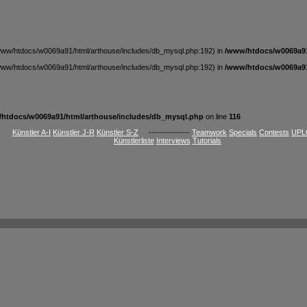
t /www/htdocs/w0069a91/html/arthouse/includes/db_mysql.php:192) in
/www/htdocs/w0069a91
t /www/htdocs/w0069a91/html/arthouse/includes/db_mysql.php:192) in
/www/htdocs/w0069a91
htdocs/w0069a91/html/arthouse/includes/db_mysql.php
on line
116
Künstler A-I
Künstler J-R
Künstler S-Z
---------------
Teamwork
Specials
Contests
UPL
Künstlerliste
Interviews
Tutorials