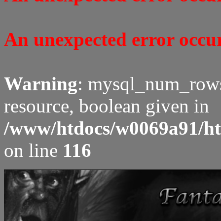
An unexpected error occure
Warning
: mysql_num_rows(
resource, boolean given in
/www/htdocs/w0069a91/ht
on line
116