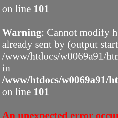
on line
101
Warning
: Cannot modify h
already sent by (output start
/www/htdocs/w0069a91/htm
in
/www/htdocs/w0069a91/htm
on line
101
An unexpected error occure