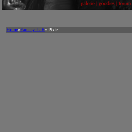
Künstler
Künstlerliste
A-I
Interviews
Künstler J-
Tutorials
R
Künstler
Home
»
Fantasy J - R
» Pixie
S-Z
--------------
-
Teamwork
Specials
Contests
UPLOAD