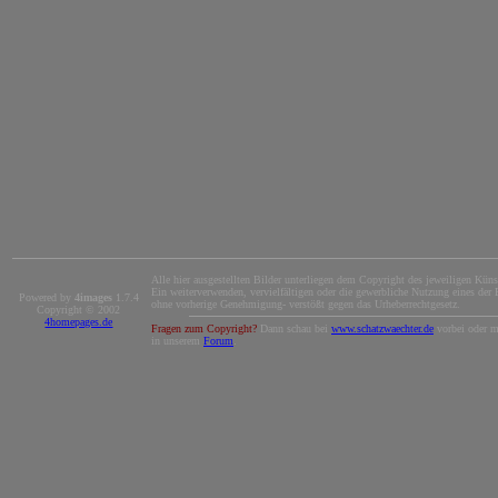
Alle hier ausgestellten Bilder unterliegen dem Copyright des jeweiligen Künst
Ein weiterverwenden, vervielfältigen oder die gewerbliche Nutzung eines der B
Powered by
4images
1.7.4
ohne vorherige Genehmigung- verstößt gegen das Urheberrechtgesetz.
Copyright © 2002
4homepages.de
Fragen zum Copyright?
Dann schau bei
www.schatzwaechter.de
vorbei oder m
in unserem
Forum
.