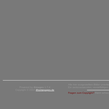
Alle hier ausgestellten Bilder unter
Powered by
4images
1.7.4
Ein weiterverwenden, vervielfältige
Copyright © 2002
4homepages.de
Fragen zum Copyright?
Dann schau