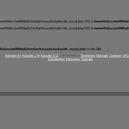
t /www/htdocs/w0069a91/html/arthouse/includes/db_mysql.php:192) in
/www/htdocs/w0069a91
t /www/htdocs/w0069a91/html/arthouse/includes/db_mysql.php:192) in
/www/htdocs/w0069a91
htdocs/w0069a91/html/arthouse/includes/db_mysql.php
on line
116
Künstler A-I
Künstler J-R
Künstler S-Z
---------------
Teamwork
Specials
Contests
UPL
Künstlerliste
Interviews
Tutorials