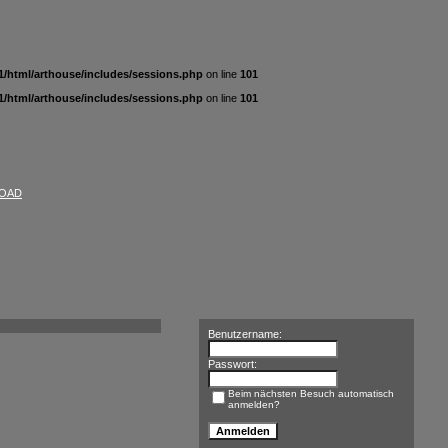
/html/arthouse/includes/sessions.php
on line
101
/html/arthouse/includes/sessions.php
on line
101
OAD
Benutzername:
Passwort:
Beim nächsten Besuch automatisch
anmelden?