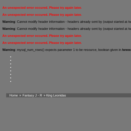
An unexpected error occured. Please try again later.
An unexpected error occured. Please try again later.
Warning
: Cannot modify header information - headers already sent by (output started a
Warning
: Cannot modify header information - headers already sent by (output started a
An unexpected error occured. Please try again later.
An unexpected error occured. Please try again later.
Warning
: mysql_num_rows() expects parameter 1 to be resource, boolean given in
/www/
Home
»
Fantasy J - R
» King Leonidas