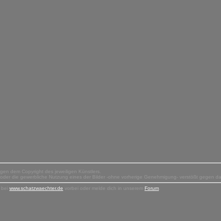
liegen dem Copyright des jeweiligen Künstlers.
n oder die gewerbliche Nutzung eines der Bilder -ohne vorherige Genehmigung- verstößt gegen d
 bei
www.schatzwaechter.de
vorbei oder melde dich in unserem
Forum
.