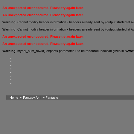
An unexpected error occured. Please try again later.
An unexpected error occured. Please try again later.
Warning
: Cannot modify header information - headers already sent by (output started a
Warning
: Cannot modify header information - headers already sent by (output started a
An unexpected error occured. Please try again later.
An unexpected error occured. Please try again later.
Warning
: mysql_num_rows() expects parameter 1 to be resource, boolean given in
/www/
Home
»
Fantasy A - I
» Fantasio