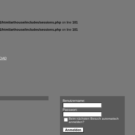
/html/arthouse/includes/sessions.php
on line
101
/html/arthouse/includes/sessions.php
on line
101
OAD
Benutzername:
Passwort:
Beim nächsten Besuch automatisch
anmelden?