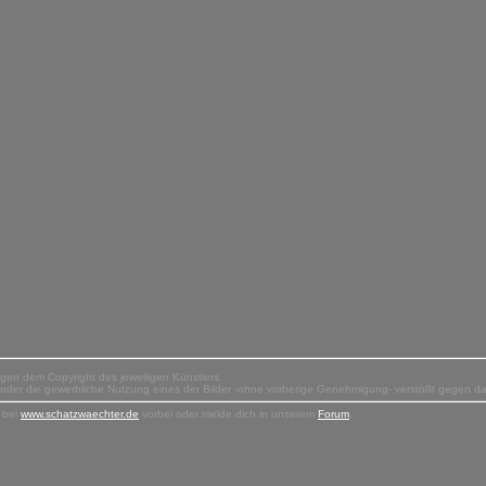
liegen dem Copyright des jeweiligen Künstlers.
n oder die gewerbliche Nutzung eines der Bilder -ohne vorherige Genehmigung- verstößt gegen d
 bei
www.schatzwaechter.de
vorbei oder melde dich in unserem
Forum
.