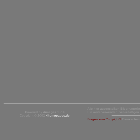
Alle hier ausgestellten Bilder unter
Powered by
4images
1.7.4
Ein weiterverwenden, vervielfältige
Copyright © 2002
4homepages.de
Fragen zum Copyright?
Dann schau