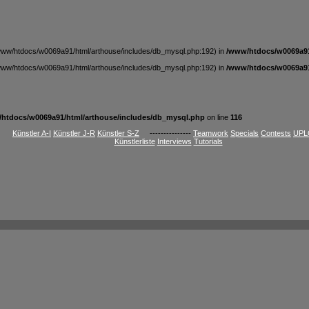
t /www/htdocs/w0069a91/html/arthouse/includes/db_mysql.php:192) in
/www/htdocs/w0069a91
t /www/htdocs/w0069a91/html/arthouse/includes/db_mysql.php:192) in
/www/htdocs/w0069a91
htdocs/w0069a91/html/arthouse/includes/db_mysql.php
on line
116
Künstler A-I
Künstler J-R
Künstler S-Z
---------------
Teamwork
Specials
Contests
UPL
Künstlerliste
Interviews
Tutorials