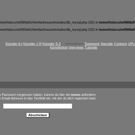
t /www/htdocs/w0069a91/html/arthouse/includes/db_mysql.php:192) in
/www/htdocs/w0069a91
t /www/htdocs/w0069a91/html/arthouse/includes/db_mysql.php:192) in
/www/htdocs/w0069a91
Künstler A-I
Künstler J-R
Künstler S-Z
---------------
Teamwork
Specials
Contests
UPL
Künstlerliste
Interviews
Tutorials
in Passwort vergessen haben, kannst du hier ein
neues
anfordern.
 Email-Adresse in das Textfeld ein, mit der du dich registriert hast.