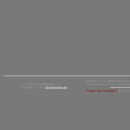
Alle hier ausgestellten Bilder un
Powered by
4images
1.7.4
Ein weiterverwenden, vervielfäl
Copyright © 2002
4homepages.de
Fragen zum Copyright?
Dann sc