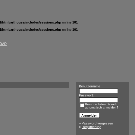
/html/arthouse/includes/sessions.php
on line
101
/html/arthouse/includes/sessions.php
on line
101
OAD
Benutzername:
Passwort:
Beim nächsten Besuch
automatisch anmelden?
»
Password vergessen
»
Registrierung