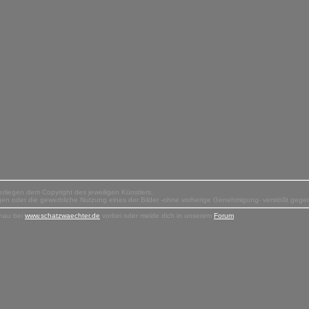
terliegen dem Copyright des jeweiligen Künstlers.
tigen oder die gewerbliche Nutzung eines der Bilder -ohne vorherige Genehmigung- verstößt geg
hau bei
www.schatzwaechter.de
vorbei oder melde dich in unserem
Forum
.