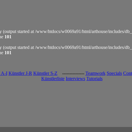
by (output started at /www/htdocs/w0069a91/html/arthouse/includes/db
ine
101
by (output started at /www/htdocs/w0069a91/html/arthouse/includes/db
ine
101
 A-I
Künstler J-R
Künstler S-Z
---------------
Teamwork
Specials
Cont
Künstlerliste
Interviews
Tutorials