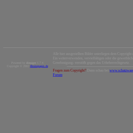
Alle hier ausgestellten Bilder unterliegen dem Copyright 
Ein weiterverwenden, vervielfältigen oder die gewerblic
Genehmigung- verstößt gegen das Urheberrechtgesetz.
Powered by
4images
1.7.4
Copyright © 2002
4homepages.de
Fragen zum Copyright?
Dann schau bei
www.schatzwaec
Forum
.