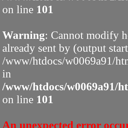
on line
101
Warning
: Cannot modify h
already sent by (output start
/www/htdocs/w0069a91/htm
in
/www/htdocs/w0069a91/htm
on line
101
An unexpected error occure