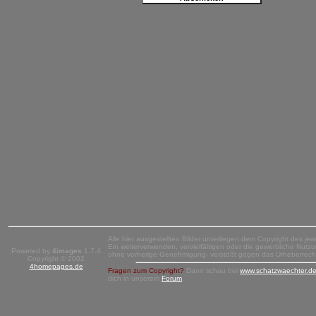
Alle hier ausgestellten Bilder unterliegen dem Copyright des jew
Ein weiterverwenden, vervielfältigen oder die gewerbliche Nutzun
Powered by
4images
1.7.4
ohne vorherige Genehmigung- verstößt gegen das Urheberrech
Copyright © 2002
4homepages.de
Fragen zum Copyright?
Dann schau bei
www.schatzwaechter.d
dich in unserem
Forum
.