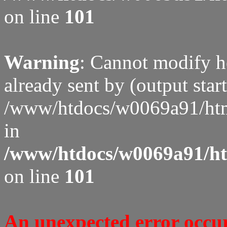
on line
101
Warning
: Cannot modify h
already sent by (output start
/www/htdocs/w0069a91/htm
in
/www/htdocs/w0069a91/htm
on line
101
An unexpected error occure