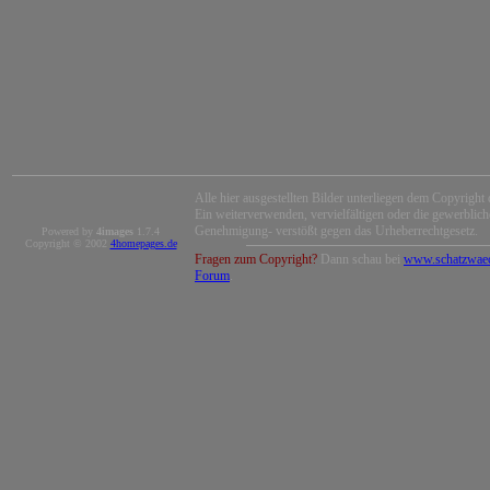
Alle hier ausgestellten Bilder unterliegen dem Copyright 
Ein weiterverwenden, vervielfältigen oder die gewerblic
Genehmigung- verstößt gegen das Urheberrechtgesetz.
Powered by
4images
1.7.4
Copyright © 2002
4homepages.de
Fragen zum Copyright?
Dann schau bei
www.schatzwaec
Forum
.