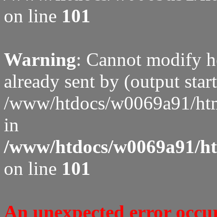
on line
101
Warning
: Cannot modify h
already sent by (output start
/www/htdocs/w0069a91/htm
in
/www/htdocs/w0069a91/htm
on line
101
An unexpected error occure