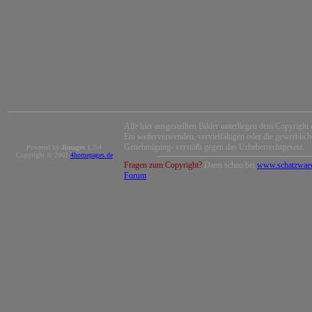
Alle hier ausgestellten Bilder unterliegen dem Copyright 
Ein weiterverwenden, vervielfältigen oder die gewerblic
Genehmigung- verstößt gegen das Urheberrechtgesetz.
Powered by
4images
1.7.4
Copyright © 2002
4homepages.de
Fragen zum Copyright?
Dann schau bei
www.schatzwaec
Forum
.