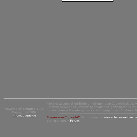
Alle hier ausgestellten Bilder unterliegen dem Copyright des jew
Ein weiterverwenden, vervielfältigen oder die gewerbliche Nutzun
Powered by
4images
1.7.4
ohne vorherige Genehmigung- verstößt gegen das Urheberrech
Copyright © 2002
4homepages.de
Fragen zum Copyright?
Dann schau bei
www.schatzwaechter.d
dich in unserem
Forum
.