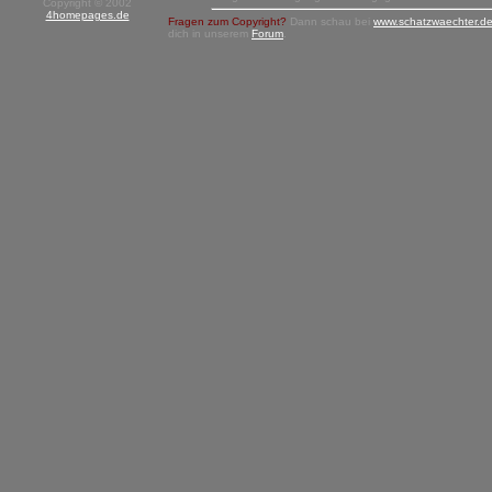
Copyright © 2002
4homepages.de
Fragen zum Copyright?
Dann schau bei
www.schatzwaechter.d
dich in unserem
Forum
.