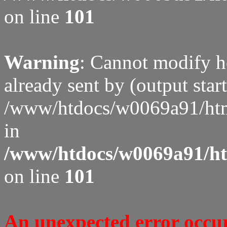
on line
101
Warning
: Cannot modify h
already sent by (output start
/www/htdocs/w0069a91/htm
in
/www/htdocs/w0069a91/htm
on line
101
An unexpected error occure