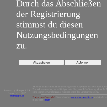
Durch das Abschließen
der Registrierung
stimmst du diesen
Nutzungsbedingungen
zu.
Alle hier ausgestellten Bilder unterliegen dem Copyright des jeweiligen Künst
Ein weiterverwenden, vervielfältigen oder die gewerbliche Nutzung eines der B
Powered by
4images
1.7.4
ohne vorherige Genehmigung- verstößt gegen das Urheberrechtgesetz.
Copyright © 2002
4homepages.de
Fragen zum Copyright?
Dann schau bei
www.schatzwaechter.de
vorbei oder m
in unserem
Forum
.