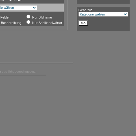
Gehe zu:
 Felder
Nur Bildname
 Beschreibung
Nur Schlüsselwörter
en das Urheberrechtgesetz.