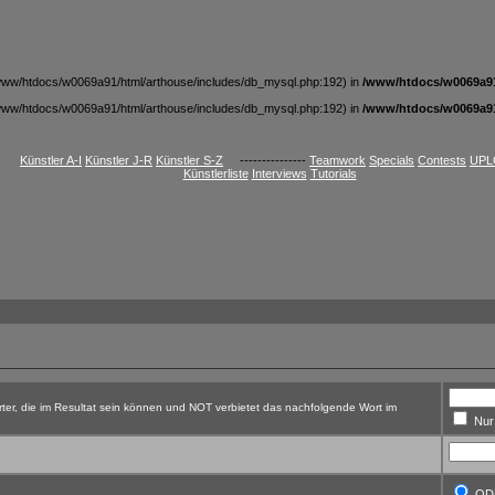
t /www/htdocs/w0069a91/html/arthouse/includes/db_mysql.php:192) in
/www/htdocs/w0069a91
t /www/htdocs/w0069a91/html/arthouse/includes/db_mysql.php:192) in
/www/htdocs/w0069a91
Künstler A-I
Künstler J-R
Künstler S-Z
---------------
Teamwork
Specials
Contests
UPL
Künstlerliste
Interviews
Tutorials
er, die im Resultat sein können und NOT verbietet das nachfolgende Wort im
Nur 
O