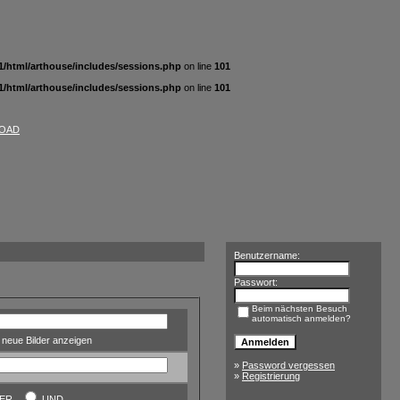
/html/arthouse/includes/sessions.php
on line
101
/html/arthouse/includes/sessions.php
on line
101
OAD
Benutzername:
Passwort:
Beim nächsten Besuch
automatisch anmelden?
neue Bilder anzeigen
»
Password vergessen
»
Registrierung
DER
UND