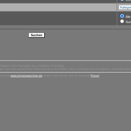
Alle
Nur
terliegen dem Copyright des jeweiligen Künstlers.
tigen oder die gewerbliche Nutzung eines der Bilder -ohne vorherige Genehmigung- verstößt geg
hau bei
www.schatzwaechter.de
vorbei oder melde dich in unserem
Forum
.