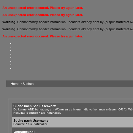
An unexpected error occured. Please try again later.
An unexpected error occured. Please try again later.
Warning
: Cannot modify header information - headers already sent by (output started a
Warning
: Cannot modify header information - headers already sent by (output started a
An unexpected error occured. Please try again later.
Home
»Suchen
Suche nach Schlüsselwort:
Du kannst AND benutzen, um Wörter zu definieren, die vorkommen müssen, OR für Wört
Resultat. Benutze * als Platzhalter.
Suche nach Username:
Benutze * als Platzhalter.
Verknüpfung: