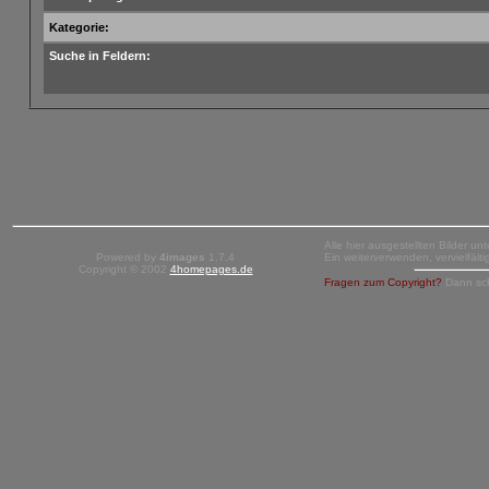
Kategorie:
Suche in Feldern:
Alle hier ausgestellten Bilder un
Powered by
4images
1.7.4
Ein weiterverwenden, vervielfäl
Copyright © 2002
4homepages.de
Fragen zum Copyright?
Dann sc