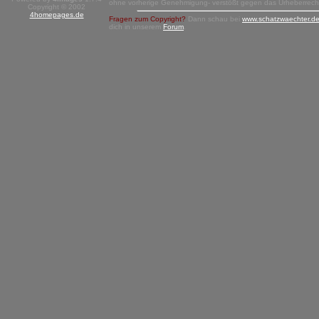
ohne vorherige Genehmigung- verstößt gegen das Urheberrech
Copyright © 2002
4homepages.de
Fragen zum Copyright?
Dann schau bei
www.schatzwaechter.d
dich in unserem
Forum
.