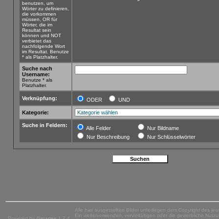
benutzen, um
Wörter zu definieren,
die vorkommen
müssen, OR für
Wörter, die im
Resultat sein
können und NOT
verbietet das
nachfolgende Wort
im Resultat. Benutze
* als Platzhalter.
Suche nach
Username:
Benutze * als
Platzhalter.
Verknüpfung:
ODER
UND
Kategorie:
Suche in Feldern:
Alle Felder
Nur Bildname
Nur Beschreibung
Nur Schlüsselwörter
Alle hier ausgestellten Bilder unterliegen dem Copyright des jew
Ein weiterverwenden, vervielfältigen oder die gewerbliche Nutzun
Powered by
4images
1.7.4