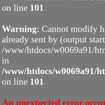
on line
101
Warning
: Cannot modify h
already sent by (output start
/www/htdocs/w0069a91/htm
in
/www/htdocs/w0069a91/htm
on line
101
An unexpected error occure