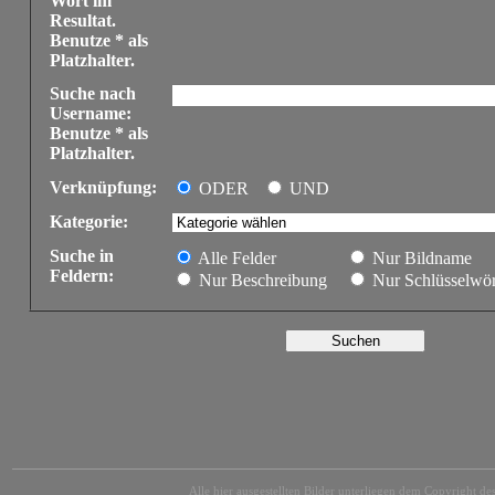
Wort im
Resultat.
Benutze * als
Platzhalter.
Suche nach
Username:
Benutze * als
Platzhalter.
Verknüpfung:
ODER
UND
Kategorie:
Suche in
Alle Felder
Nur Bildname
Feldern:
Nur Beschreibung
Nur Schlüsselwör
Alle hier ausgestellten Bilder unterliegen dem Copyright des