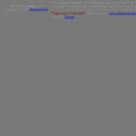
Ein weiterverwenden, vervielfältigen oder die gewerbliche 
Powered by
4images
1.7.4
vorherige Genehmigung- verstößt gegen das Urheberrechtg
Copyright © 2002
4homepages.de
Fragen zum Copyright?
Dann schau bei
www.schatzwaechte
unserem
Forum
.