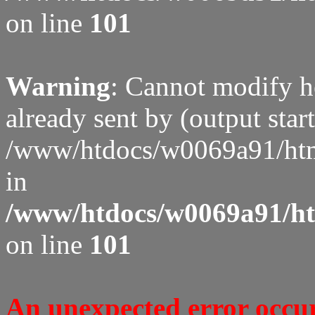
on line
101
Warning
: Cannot modify h
already sent by (output start
/www/htdocs/w0069a91/htm
in
/www/htdocs/w0069a91/htm
on line
101
An unexpected error occure