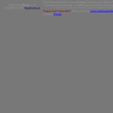
Ein weiterverwenden, vervielfältigen oder die gewerbliche 
Powered by
4images
1.7.4
vorherige Genehmigung- verstößt gegen das Urheberrechtg
Copyright © 2002
4homepages.de
Fragen zum Copyright?
Dann schau bei
www.schatzwaechte
unserem
Forum
.