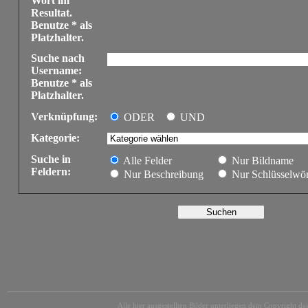
Wort im
Resultat.
Benutze * als
Platzhalter.
Suche nach
Username:
Benutze * als
Platzhalter.
Verknüpfung:
ODER
UND
Kategorie:
Suche in
Alle Felder
Nur Bildname
Feldern:
Nur Beschreibung
Nur Schlüsselwör
Alle hier ausgestellten Bilder unterliegen dem Copyright des