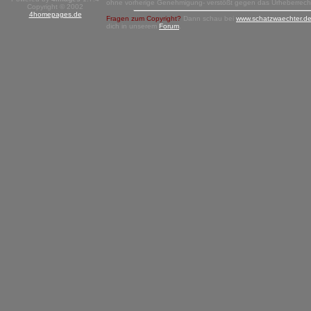
ohne vorherige Genehmigung- verstößt gegen das Urheberrech
Copyright © 2002
4homepages.de
Fragen zum Copyright?
Dann schau bei
www.schatzwaechter.d
dich in unserem
Forum
.