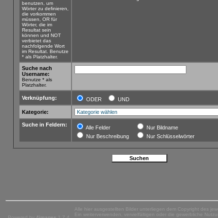
benutzen, um
Wörter zu definieren,
die vorkommen
müssen, OR für
Wörter, die im
Resultat sein
können und NOT
verbietet das
nachfolgende Wort
im Resultat. Benutze
* als Platzhalter.
Suche nach
Username:
Benutze * als
Platzhalter.
Verknüpfung:
ODER
UND
Kategorie:
Suche in Feldern:
Alle Felder
Nur Bildname
Nur Beschreibung
Nur Schlüsselwörter
Alle hier ausgestellten Bilder unterliegen dem Copyright des jew
Ein weiterverwenden, vervielfältigen oder die gewerbliche Nutzun
Powered by
4images
1.7.4